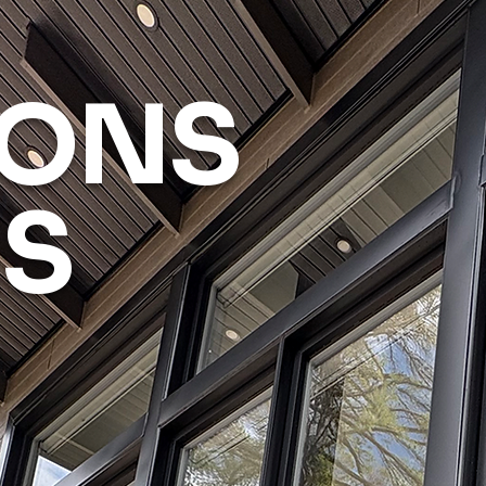
IONS
ES