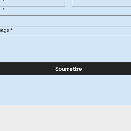
t
*
sage
*
Soumettre